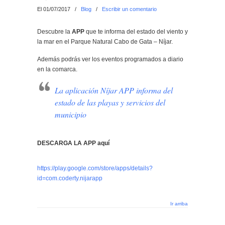
El 01/07/2017
/
Blog
/
Escribir un comentario
Descubre la
APP
que te informa del estado del viento y
la mar en el Parque Natural Cabo de Gata – Níjar.
Además podrás ver los eventos programados a diario
en la comarca.
La aplicación Níjar APP informa del
estado de las playas y servicios del
municipio
DESCARGA LA APP aquí
https://play.google.com/store/apps/details?
id=com.coderty.nijarapp
Ir arriba