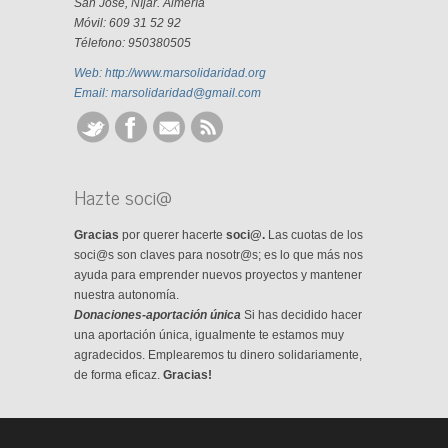
San José, Níjar. Almería
Móvil: 609 31 52 92
Télefono: 950380505
Web: http://www.marsolidaridad.org
Email: marsolidaridad@gmail.com
Hazte soci@
Gracias
por querer hacerte
soci@.
Las cuotas de los
soci@s son claves para nosotr@s; es lo que más nos
ayuda para emprender nuevos proyectos y mantener
nuestra autonomía.
Donaciones-aportación única
Si has decidido hacer
una aportación única, igualmente te estamos muy
agradecidos. Emplearemos tu dinero solidariamente,
de forma eficaz.
Gracias!