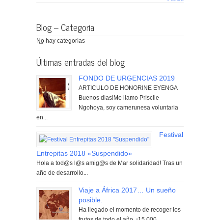
Blog – Categoria
No hay categorías
Últimas entradas del blog
FONDO DE URGENCIAS 2019
ARTICULO DE HONORINE EYENGA
Buenos días!Me llamo Priscile
Ngohoya, soy camerunesa voluntaria
en...
Festival
Entrepitas 2018 «Suspendido»
Hola a tod@s l@s amig@s de Mar solidaridad! Tras un
año de desarrollo...
Viaje a África 2017… Un sueño
posible.
Ha llegado el momento de recoger los
frutos de todo el año. ¡15.000...