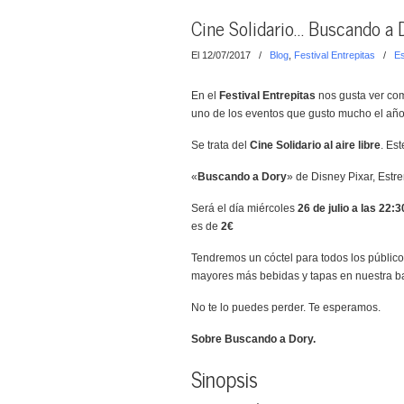
Cine Solidario… Buscando a 
El 12/07/2017
/
Blog
,
Festival Entrepitas
/
Es
En el
Festival Entrepitas
nos gusta ver como
uno de los eventos que gusto mucho el añ
Se trata del
Cine Solidario al aire libre
. Es
«
Buscando a Dory
» de Disney Pixar, Estr
Será el día miércoles
26 de julio a las 22:
es de
2€
Tendremos un cóctel para todos los público
mayores más bebidas y tapas en nuestra bar
No te lo puedes perder. Te esperamos.
Sobre Buscando a Dory.
Sinopsis