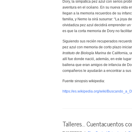
Dory, la simpática pez azul con serios pro
aventura en el océano. En su nueva vida en
llegan a la memoria recuerdos de su infanc
familia, y Nemo la oirá susurrar: “La joya de
olvidadiza pez azul decidirá emprender un 
es que la corta memoria de Dory no facilit
Siguiendo sus recién recuperados recuerdos,
pez azul con memoria de corto plazo iniciar
Instituto de Biología Marina
de California, u
allí fue donde nació, además, en este lugar
ballena que eran amigos de infancia de Dor
compañeros le ayudarán a encontrar a sus pa
Fuente sinopsis wikipedia:
https://es.wikipedia.org/wiki/Buscando_a_
Talleres… Cuentacuentos co