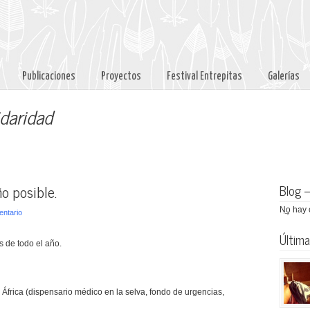
Publicaciones
Proyectos
Festival Entrepitas
Galerías
idaridad
o posible.
Blog 
No hay 
entario
Última
s de todo el año.
África (dispensario médico en la selva, fondo de urgencias,