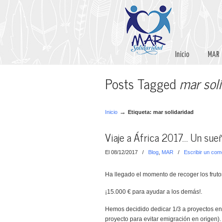
Inicio
MAR
Posts Tagged
mar sol
→
Inicio
Etiqueta: mar solidaridad
Viaje a África 2017… Un sueñ
El 08/12/2017
/
Blog
,
MAR
/
Escribir un com
Ha llegado el momento de recoger los fruto
¡15.000 € para ayudar a los demás!.
Hemos decidido dedicar 1/3 a proyectos en 
proyecto para evitar emigración en origen).