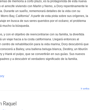
blemas de memoria a corto plazo, es la protagonista de esta nueva
 el arrecife viviendo con Marlin y Nemo, a Dory repentinamente le
ia. Durante un sueño, rememorará detalles de la vida con su
 Morro Bay, California”. A partir de esta pista sobre sus orígenes, la
viaje en busca de sus seres queridos por el océano; el problema
ará mucho la búsqueda.
 y con el objetivo de reencontrarse con su familia, la divertida
á un viaje hacia a la costa californiana. Llegará entonces al
n centro de rehabilitación para la vida marina; Dory descubrirá que
 conocerá a Bailey, una ballena beluga blanca, Destiny, un tiburón
y y Hank el pulpo, que se convertirán en sus guías. Sus nuevos
dres y a descubrir el verdadero significado de la familia.
Dory
Ir arriba
n Raquel