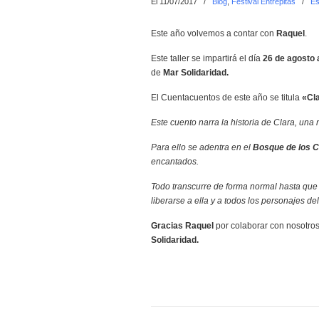
El 11/07/2017
/
Blog
,
Festival Entrepitas
/
Es
Este año volvemos a contar con
Raquel
.
Este taller se impartirá el día
26 de agosto 
de
Mar Solidaridad.
El Cuentacuentos de este año se titula
«Cla
Este cuento narra la historia de Clara, una 
Para ello se adentra en el
Bosque de los 
encantados.
Todo transcurre de forma normal hasta que 
liberarse a ella y a todos los personajes d
Gracias Raquel
por colaborar con nosotro
Solidaridad.