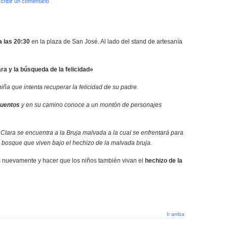
cribir un comentario
a las 20:30
en la plaza de San José. Al lado del stand de artesanía
ra y la búsqueda de la felicidad»
niña que intenta recuperar la felicidad de su padre.
Cuentos
y en su camino conoce a un montón de personajes
Clara se encuentra a la Bruja malvada a la cual se enfrentará para
el bosque que viven bajo el hechizo de la malvada bruja.
s nuevamente y hacer que los niños también vivan el
hechizo de la
Ir arriba