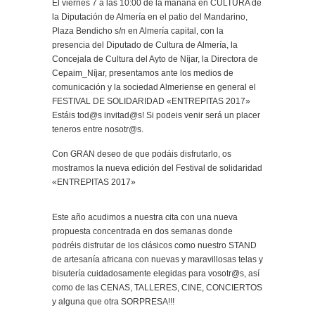
El viernes 7 a las 10:00 de la mañana en CULTURA de
la Diputación de Almería en el patio del Mandarino,
Plaza Bendicho s/n en Almería capital, con la
presencia del Diputado de Cultura de Almería, la
Concejala de Cultura del Ayto de Níjar, la Directora de
Cepaim_Níjar, presentamos ante los medios de
comunicación y la sociedad Almeriense en general el
FESTIVAL DE SOLIDARIDAD «ENTREPITAS 2017»
Estáis tod@s invitad@s! Si podeis venir será un placer
teneros entre nosotr@s.
Con GRAN deseo de que podáis disfrutarlo, os
mostramos la nueva edición del Festival de solidaridad
«ENTREPITAS 2017»
Este año acudimos a nuestra cita con una nueva
propuesta concentrada en dos semanas donde
podréis disfrutar de los clásicos como nuestro STAND
de artesanía africana con nuevas y maravillosas telas y
bisutería cuidadosamente elegidas para vosotr@s, así
como de las CENAS, TALLERES, CINE, CONCIERTOS
y alguna que otra SORPRESA!!!