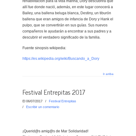
rehabilitación para la vida marina; Dory descubrirá que
allí fue donde nació, además, en este lugar conocerá a
Bailey, una ballena beluga blanca, Destiny, un tiburón
ballena que eran amigos de infancia de Dory y Hank el
pulpo, que se convertirán en sus guías. Sus nuevos
compañeros le ayudarán a encontrar a sus padres y a
descubrir el verdadero significado de la familia.
Fuente sinopsis wikipedia:
https://es.wikipedia.org/wiki/Buscando_a_Dory
Ir arriba
Festival Entrepitas 2017
El 06/07/2017
/
Festival Entrepitas
/
Escribir un comentario
¡Querid@s amig@s de Mar Solidaridad!